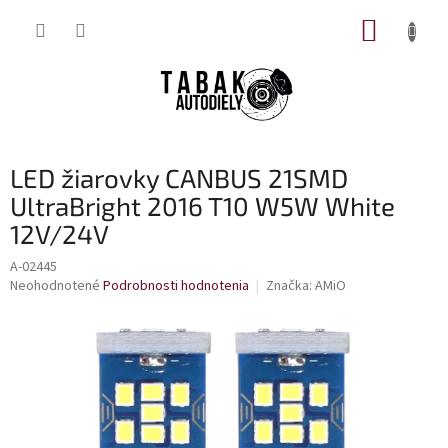
Prejsť
NÁKUP
na
obsah
KOŠÍK
LED žiarovky CANBUS 21SMD
UltraBright 2016 T10 W5W White
12V/24V
A-02445
Priemerné
Neohodnotené
Podrobnosti hodnotenia
Značka:
AMiO
hodnotenie
produktu
je
0,0
z
5
hviezdičiek.