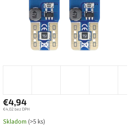
€4,94
€4,02 bez DPH
Jednotková
Skladom
(>5 ks)
cena: