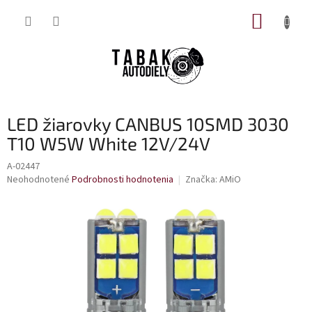
Prejsť
NÁKUP
na
obsah
KOŠÍK
LED žiarovky CANBUS 10SMD 3030
T10 W5W White 12V/24V
A-02447
Priemerné
Neohodnotené
Podrobnosti hodnotenia
Značka:
AMiO
hodnotenie
produktu
je
0,0
z
5
hviezdičiek.