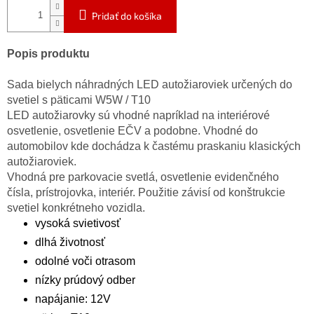
Pridať do košíka
Popis produktu
Sada bielych náhradných LED autožiaroviek určených do
svetiel s päticami W5W / T10
LED autožiarovky sú vhodné napríklad na interiérové
osvetlenie, osvetlenie EČV a podobne. Vhodné do
automobilov kde dochádza k častému praskaniu klasických
autožiaroviek.
Vhodná pre parkovacie svetlá, osvetlenie evidenčného
čísla, prístrojovka, interiér. Použitie závisí od konštrukcie
svetiel konkrétneho vozidla.
vysoká svietivosť
dlhá životnosť
odolné voči otrasom
nízky prúdový odber
napájanie: 12V