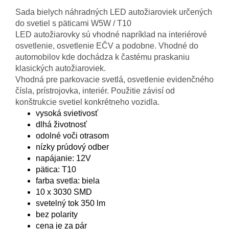
Sada bielych náhradných LED autožiaroviek určených
do svetiel s päticami W5W / T10
LED autožiarovky sú vhodné napríklad na interiérové
osvetlenie, osvetlenie EČV a podobne. Vhodné do
automobilov kde dochádza k častému praskaniu
klasických autožiaroviek.
Vhodná pre parkovacie svetlá, osvetlenie evidenčného
čísla, prístrojovka, interiér. Použitie závisí od
konštrukcie svetiel konkrétneho vozidla.
vysoká svietivosť
dlhá životnosť
odolné voči otrasom
nízky prúdový odber
napájanie: 12V
pätica: T10
farba svetla: biela
10 x 3030 SMD
svetelný tok 350 lm
bez polarity
cena je za pár