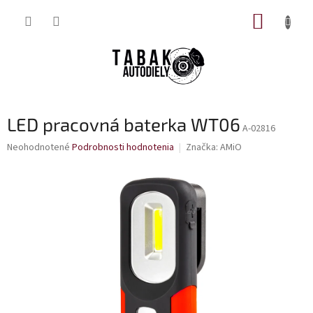
Prejsť
NÁKUP
na
obsah
KOŠÍK
LED pracovná baterka WT06
A-02816
Priemerné
Neohodnotené
Podrobnosti hodnotenia
Značka:
AMiO
hodnotenie
produktu
je
0,0
z
5
hviezdičiek.