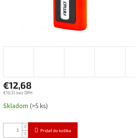
€12,68
€10,31 bez DPH
Jednotková
Skladom
(>5 ks)
cena:
Pridať do košíka