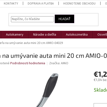
KONTAKTY
DOPRAVA A PLATBA
HODNOTENIE OBCHODU
O
HĽADAŤ
Autokamery
Náradie a dieľňa
Autokozmetika
Osvetl
efa na umývanie auta mini 20 cm AMIO-04029
a na umývanie auta mini 20 cm AMIO-
né
notené
Podrobnosti hodnotenia
Značka:
AMiO
nie
€1,
u
€1,04 be
Jednotk
Skla
cena:
iek.