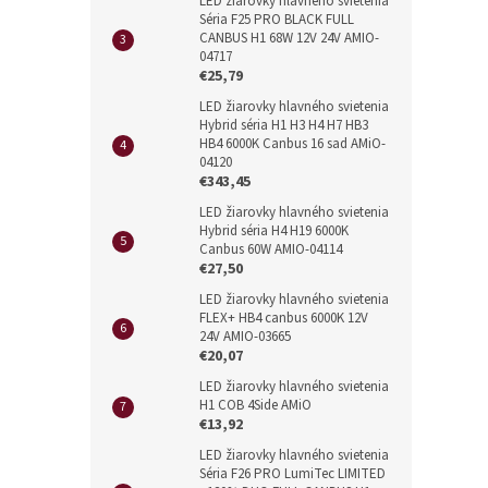
LED žiarovky hlavného svietenia
Séria F25 PRO BLACK FULL
CANBUS H1 68W 12V 24V AMIO-
04717
€25,79
LED žiarovky hlavného svietenia
Hybrid séria H1 H3 H4 H7 HB3
HB4 6000K Canbus 16 sad AMiO-
04120
€343,45
LED žiarovky hlavného svietenia
Hybrid séria H4 H19 6000K
Canbus 60W AMIO-04114
€27,50
LED žiarovky hlavného svietenia
FLEX+ HB4 canbus 6000K 12V
24V AMIO-03665
€20,07
LED žiarovky hlavného svietenia
H1 COB 4Side AMiO
€13,92
LED žiarovky hlavného svietenia
Séria F26 PRO LumiTec LIMITED