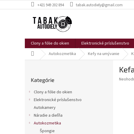
Prejsť
+421 949 202 894
tabak.autodiely@gmail.com
na
obsah
Clony a fólie do okien
Elektronické príslušenstvo
Domov
Autokozmetika
Kefy na umývanie
K
B
Kef
o
Preskočiť
č
Priemer
Neohod
Kategórie
kategórie
n
hodnote
ý
produkt
Clony a fólie do okien
p
je
Elektronické príslušenstvo
0,0
a
z
Autokamery
n
5
e
Náradie a dieľňa
hviezdič
l
Autokozmetika
Špongie