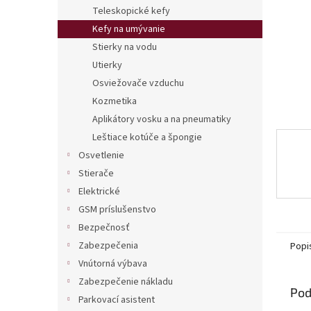
Teleskopické kefy
Kefy na umývanie
Stierky na vodu
Utierky
Osviežovače vzduchu
Kozmetika
Aplikátory vosku a na pneumatiky
Leštiace kotúče a špongie
Osvetlenie
Stierače
Elektrické
GSM príslušenstvo
Bezpečnosť
Zabezpečenia
Popi
Vnútorná výbava
Zabezpečenie nákladu
Pod
Parkovací asistent