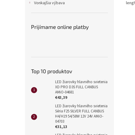
leng
Vonkajšia výbava
Prijímame online platby
Top 10 produktov
LED žiarovky hlavného svietenia
XD PRO D3S FULL CANBUS
AMiO-04681
€43,39
LED žiarovky hlavného svietenia
Séria F25 SILVER FULL CANBUS
H4/H19 54/58W 12V 24V AMiO-
04703
€31,13