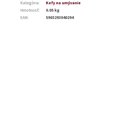
Kategória
:
Kefy na umývanie
Hmotnosť
:
0.05 kg
EAN
:
5903293040294