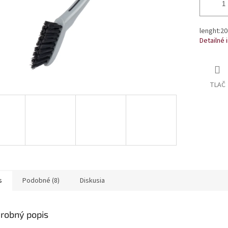
lenght:2
Detailné 
TLAČ
s
Podobné (8)
Diskusia
robný popis