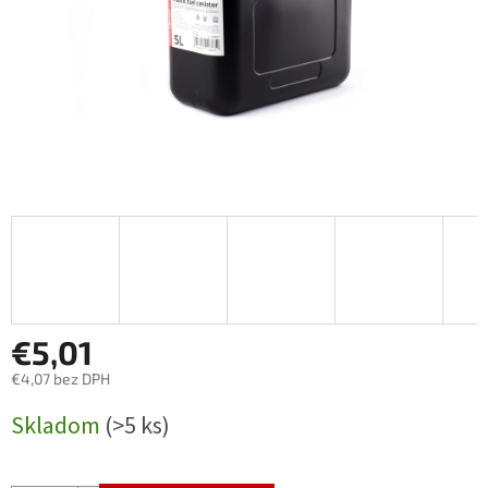
€5,01
€4,07 bez DPH
Jednotková
Skladom
(>5 ks)
cena: