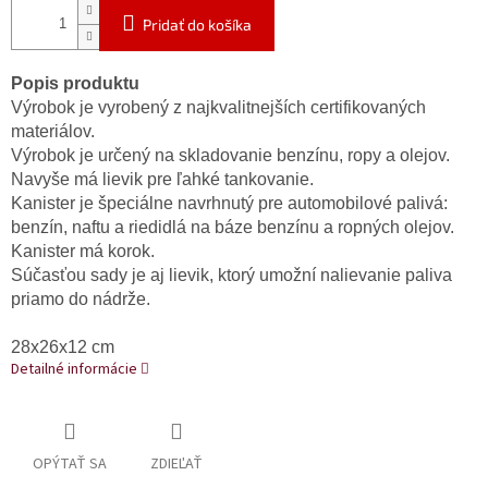
Pridať do košíka
Popis produktu
Výrobok je vyrobený z najkvalitnejších certifikovaných
materiálov.
Výrobok je určený na skladovanie benzínu, ropy a olejov.
Navyše má lievik pre ľahké tankovanie.
Kanister je špeciálne navrhnutý pre automobilové palivá:
benzín, naftu a riedidlá na báze benzínu a ropných olejov.
Kanister má korok.
Súčasťou sady je aj lievik, ktorý umožní nalievanie paliva
priamo do nádrže.
28x26x12 cm
Detailné informácie
OPÝTAŤ SA
ZDIEĽAŤ