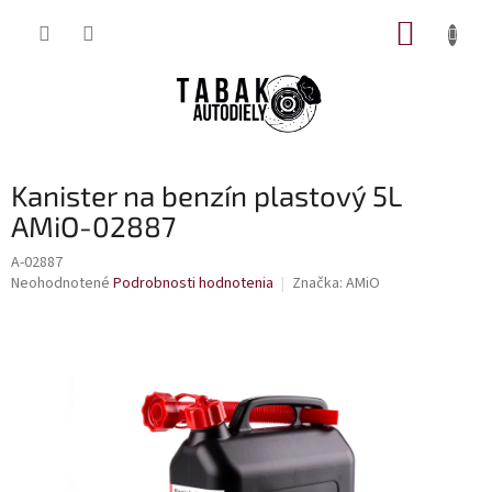
Prejsť
NÁKUP
na
obsah
KOŠÍK
Kanister na benzín plastový 5L
AMiO-02887
A-02887
Priemerné
Neohodnotené
Podrobnosti hodnotenia
Značka:
AMiO
hodnotenie
produktu
je
0,0
z
5
hviezdičiek.