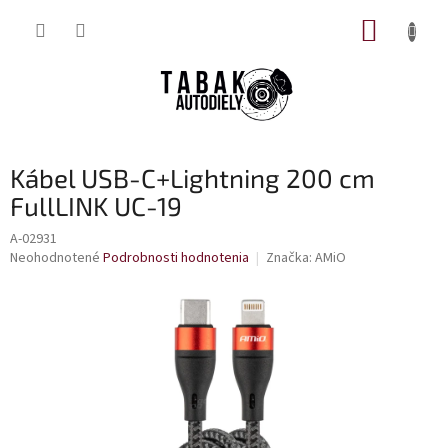
Prejsť
NÁKUP
na
obsah
KOŠÍK
Kábel USB-C+Lightning 200 cm
FullLINK UC-19
A-02931
Priemerné
Neohodnotené
Podrobnosti hodnotenia
Značka:
AMiO
hodnotenie
produktu
je
0,0
z
5
hviezdičiek.