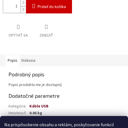
Pridať do košíka
OPÝTAŤ SA
ZDIEĽAŤ
Popis
Diskusia
Podrobný popis
Popis produktu nie je dostupný
Dodatočné parametre
Kategória
:
Káble USB
Hmotnosť
:
0.06 kg
EAN
:
5903293029312
Na prispôsobenie obsahu a reklám, poskytovanie funkcií