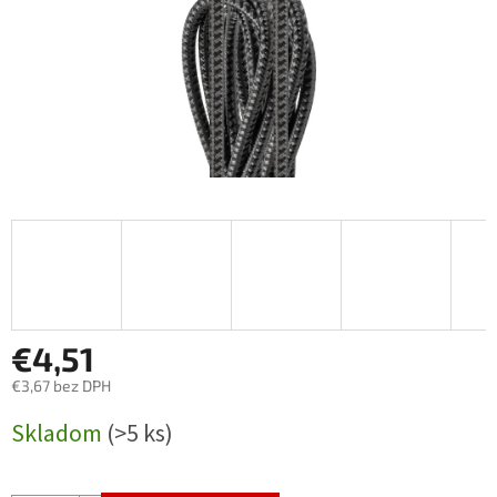
€4,51
€3,67 bez DPH
Jednotková
Skladom
(>5 ks)
cena: