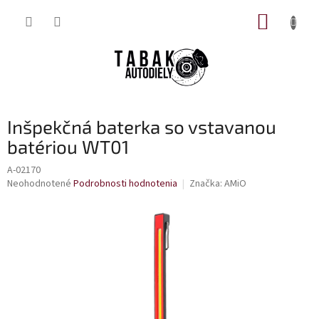
Prejsť
NÁKUP
na
obsah
KOŠÍK
Inšpekčná baterka so vstavanou
batériou WT01
A-02170
Priemerné
Neohodnotené
Podrobnosti hodnotenia
Značka:
AMiO
hodnotenie
produktu
je
0,0
z
5
hviezdičiek.