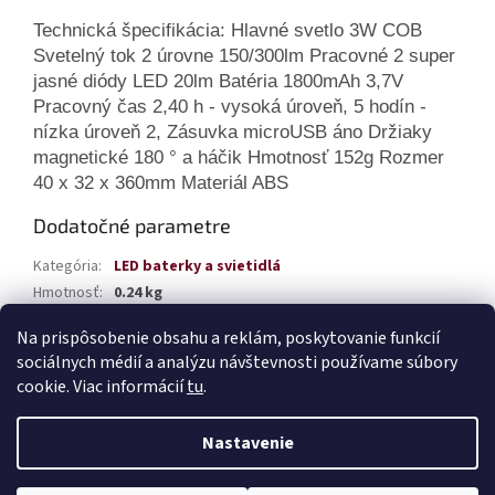
Technická špecifikácia: Hlavné svetlo 3W COB
Svetelný tok 2 úrovne 150/300lm Pracovné 2 super
jasné diódy LED 20lm Batéria 1800mAh 3,7V
Pracovný čas 2,40 h - vysoká úroveň, 5 hodín -
nízka úroveň 2, Zásuvka microUSB áno Držiaky
magnetické 180 ° a háčik Hmotnosť 152g Rozmer
40 x 32 x 360mm Materiál ABS
Dodatočné parametre
Kategória
:
LED baterky a svietidlá
Hmotnosť
:
0.24 kg
EAN
:
5903293021705
Na prispôsobenie obsahu a reklám, poskytovanie funkcií
sociálnych médií a analýzu návštevnosti používame súbory
Z
cookie. Viac informácií
tu
.
á
Vytvoril Shoptet
p
Nastavenie
ä
t
Copyright 2026
TABAK Autodiely
. Všetky práva vyhradené.
Upraviť