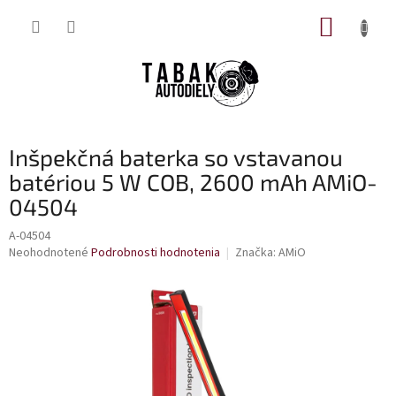
Prejsť
NÁKUP
na
obsah
KOŠÍK
Inšpekčná baterka so vstavanou
batériou 5 W COB, 2600 mAh AMiO-
04504
A-04504
Priemerné
Neohodnotené
Podrobnosti hodnotenia
Značka:
AMiO
hodnotenie
produktu
je
0,0
z
5
hviezdičiek.