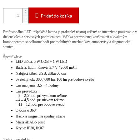
Pridať do košíka
Profesionálna LED inšpekčná lampa je praktický nástroj určený na intenzívne používanie v
dielenských a servisných podmienkach. Vďaka premyslenej konštrukcii a kvalitným
komponentom sa výborne hodí pre mobilných mechanikov, autoservisy a diagnostické
stanice.
Špecifikácia:
LED dióda: 5 W COB + 1 W LED
Batéria: lítium-iónová, 3,7 V / 2600 mAh
Nabíjací kábel: USB, dĺžka 60 cm
Svetelný tok: 300 / 600 lm, 100 lm pre bodové svetlo
Čas nabíjania: 3,5 – 4 hodiny
Čas prevádzky:
– 2 – 2,5 hod. pri vysokom režime
– 4 – 4,5 hod. pri nízkom režime
– 11 – 12 hod. pre bodové svetlo
Otočná o 360°
Háčik a magnet na spodnej strane
Materiál: ABS plast
Krytie: IP20, IK07
Výhody produktu: