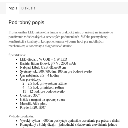
Popis
Diskusia
Podrobný popis
Profesionálna LED inšpekčná lampa je praktický nástroj určený na intenzívne
používanie v dielenských a servisných podmienkach. Vďaka premyslenej
konštrukcii a kvalitným komponentom sa výborne hodí pre mobilných
mechanikov, autoservisy a diagnostické stanice.
Špecifikácia:
LED dióda: 5 W COB + 1 W LED
Batéria: lítium-iónová, 3,7 V / 2600 mAh
Nabíjací kábel: USB, dĺžka 60 cm
Svetelný tok: 300 / 600 lm, 100 lm pre bodové svetlo
Čas nabíjania: 3,5 – 4 hodiny
Čas prevádzky:
– 2 – 2,5 hod. pri vysokom režime
– 4 – 4,5 hod. pri nízkom režime
– 11 – 12 hod. pre bodové svetlo
Otočná o 360°
Háčik a magnet na spodnej strane
Materiál: ABS plast
Krytie: IP20, IK07
Výhody produktu:
Vysoký výkon – 600 lm poskytuje optimálne osvetlenie pre prácu v dielni
Kompaktný a štíhly dizajn – jednoduché skladovanie a ovládanie jednou