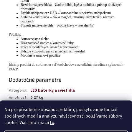
rukou
Bezdrôtová prevádzka – žiadne káble, lepšia mobilita a prístup do úzkych
priestorov
Rýchle nabíjanie cez USB – kompatibilné s bežnými nabíjačkami
Stabilná konštrukcia – hák a magnet umožňujú uchytenie v rôznych
pozíciách
Plynulé nastavenie uhla – otočná hlava v rozsahu 45°
Použitie:
Autoservisy a dielne
Diagnostické stanice a kontrolné linky
Práca v montážnych jamách a zdvihákoch
Údržba vozového parku a nákladných vozidiel
Mobilné a zásahové použitie
Ideálny produkt do sortimentu veľkoobchodov s autodielmi, náradím a vybavením
BOZP.
Dodatočné parametre
Kategória
:
LED baterky a svietidlá
Hmotnosť
:
0.27 kg
EAN
:
5903293045046
Na prispôsobenie obsahu a reklám, poskytovanie funkcií
sociálnych médií a analýzu návštevnosti používame súbory
Z
cookie. Viac informácií
tu
.
á