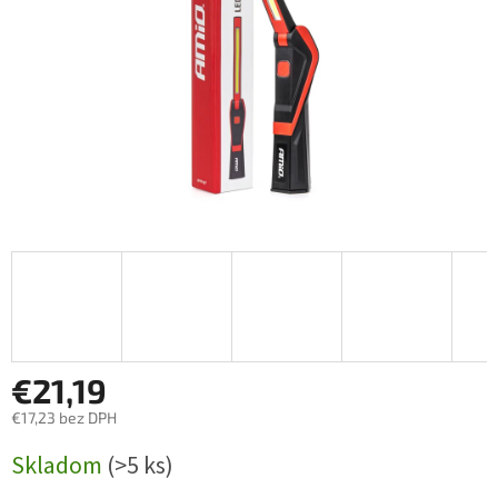
€21,19
€17,23 bez DPH
Jednotková
Skladom
(>5 ks)
cena: