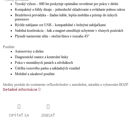
Vysoký výkon – 600 lm poskytuje optimálne osvetlenie pre prácu v dielni
Kompaktný a štíhly dizajn – jednoduché skladovanie a ovládanie jednou rukou
Bezdrôtová prevádzka – žiadne káble, lepšia mobilita a prístup do úzkych
priestorov
Rýchle nabíjanie cez USB – kompatibilné s bežnými nabíjačkami
Stabilná konštrukcia – hák a magnet umožňujú uchytenie v rôznych pozíciách
Plynulé nastavenie uhla – otočná hlava v rozsahu 45°
Použitie:
Autoservisy a dielne
Diagnostické stanice a kontrolné linky
Práca v montážnych jamách a zdvihákoch
Údržba vozového parku a nákladných vozidiel
Mobilné a zásahové použitie
Ideálny produkt do sortimentu veľkoobchodov s autodielmi, náradím a vybavením BOZP.
Detailné informácie
OPÝTAŤ SA
ZDIEĽAŤ