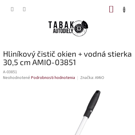
Prejsť
NÁKUP
na
obsah
KOŠÍK
Hliníkový čistič okien + vodná stierka
30,5 cm AMIO-03851
A-03851
Priemerné
Neohodnotené
Podrobnosti hodnotenia
Značka:
AMiO
hodnotenie
produktu
je
0,0
z
5
hviezdičiek.