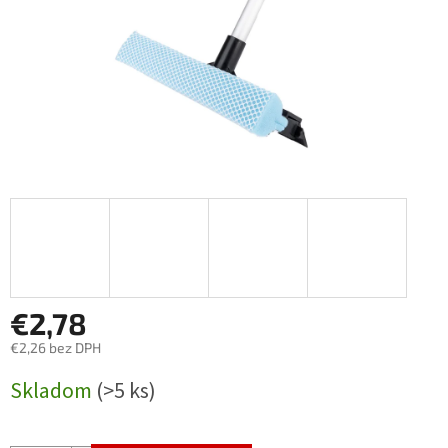
€2,78
€2,26 bez DPH
Jednotková
Skladom
(>5 ks)
cena: