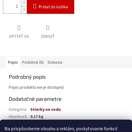
Pridať do košíka
OPÝTAŤ SA
ZDIEĽAŤ
Popis
Podobné (8)
Diskusia
Podrobný popis
Popis produktu nie je dostupný
Dodatočné parametre
Kategória
:
Stierky na vodu
Hmotnosť
:
0.17 kg
EAN
:
5903293038512
Na prispôsobenie obsahu a reklám, poskytovanie funkcií