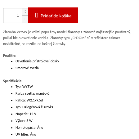
Pridať do košíka
Žiarovka WY5W je veľmi populárny model žiarovky a zároveň najčastejšie používaný,
pokiaľ ide o osvetlenie vozidla. Žiarovky typu „CHROM“ sú v reflektore takmer
neviditeľné, na rozdiel od bežnej žiarovky.
Použitie:
Osvetlenie prístrojovej dosky
Smerové svetlá
Špecifikácia:
Typ: WY5W
Farba svetla: oranžová
Pätica: W2.1x9.5d
Typ: Halogénová žiarovka
Napätie: 12 V
Výkon: 5 W
Homologácia: Áno
UV filter: Áno