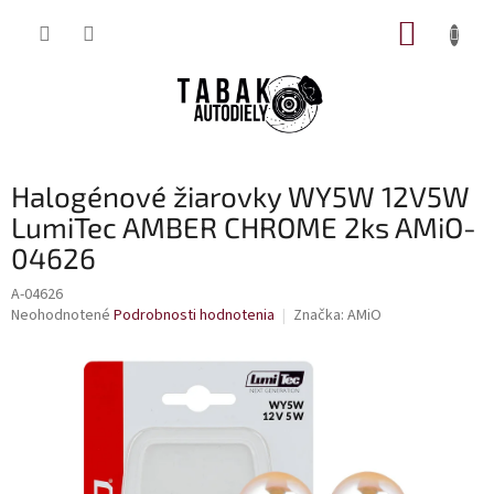
Prejsť
NÁKUP
na
obsah
KOŠÍK
Halogénové žiarovky WY5W 12V5W
LumiTec AMBER CHROME 2ks AMiO-
04626
A-04626
Priemerné
Neohodnotené
Podrobnosti hodnotenia
Značka:
AMiO
hodnotenie
produktu
je
0,0
z
5
hviezdičiek.