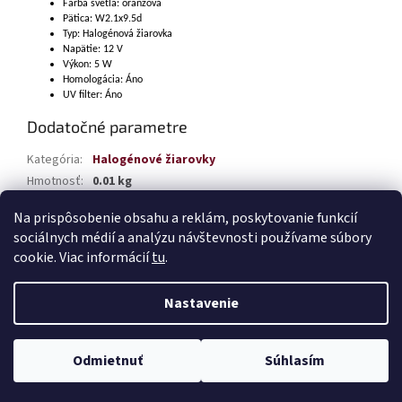
Farba svetla: oranžová
Pätica: W2.1x9.5d
Typ: Halogénová žiarovka
Napätie: 12 V
Výkon: 5 W
Homologácia: Áno
UV filter: Áno
Dodatočné parametre
Kategória
:
Halogénové žiarovky
Hmotnosť
:
0.01 kg
EAN
:
5903293046265
Na prispôsobenie obsahu a reklám, poskytovanie funkcií
sociálnych médií a analýzu návštevnosti používame súbory
Z
cookie. Viac informácií
tu
.
á
Vytvoril Shoptet
p
Nastavenie
ä
t
Copyright 2026
TABAK Autodiely
. Všetky práva vyhradené.
Upraviť
i
Odmietnuť
Súhlasím
nastavenie cookies
e