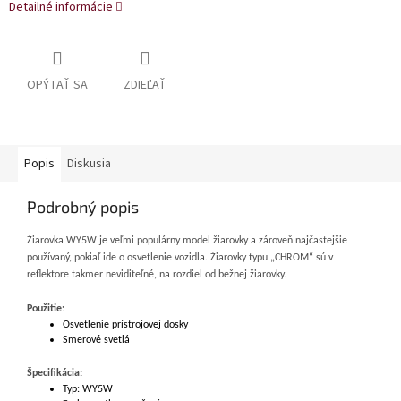
Detailné informácie
OPÝTAŤ SA
ZDIEĽAŤ
Popis
Diskusia
Podrobný popis
Žiarovka WY5W je veľmi populárny model žiarovky a zároveň najčastejšie
používaný, pokiaľ ide o osvetlenie vozidla. Žiarovky typu „CHROM“ sú v
reflektore takmer neviditeľné, na rozdiel od bežnej žiarovky.
Použitie:
Osvetlenie prístrojovej dosky
Smerové svetlá
Špecifikácia:
Typ: WY5W