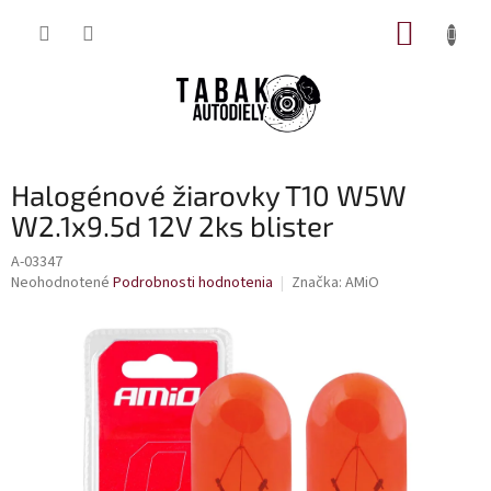
Prejsť
NÁKUP
na
obsah
KOŠÍK
Halogénové žiarovky T10 W5W
W2.1x9.5d 12V 2ks blister
A-03347
Priemerné
Neohodnotené
Podrobnosti hodnotenia
Značka:
AMiO
hodnotenie
produktu
je
0,0
z
5
hviezdičiek.