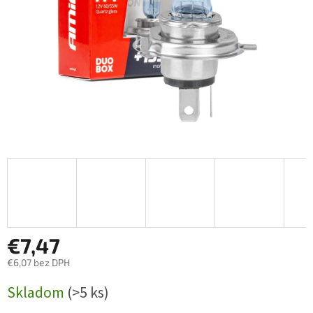
€7,47
€6,07 bez DPH
Jednotková
Skladom
(>5 ks)
cena: