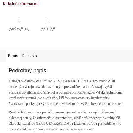
Detailné informácie
OPÝTAŤ SA
ZDIEĽAŤ
Popis
Diskusia
Podrobný popis
Halogénové žiarovky LumiTec NEXT GENERATION H4 12V 60/55W sú
moderným zdrojom svetla navrhnutým pre vodičov, ktorí očakávajú vyšší
štandard osvetlenia, spoľahlivosť a pohodlie pri nočnej jazde. Vďaka technológii,
ktorá zvyšuje množstvo svetla až o 135 % v porovnaní so štandardnými
žiarovkami, poskytujú výrazne lepšiu viditeľnosť a vyššiu bezpečnosť na cestách.
Produkt bol vyvinutý s použitím presnej geometrie vlákna a optimalizovanej
sklenenej banky, čo zabezpečuje intenzívnejší, dlhší a sústredenejší svetelný lúč.
Žiarovky LumiTec NEXT GENERATION sú ideálnou voľbou pre každého, kto
nechce robiť kompromisy v kvalite osvetlenia svojho vozidla.