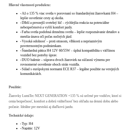
Hlavné vlastnosti produktu:
Až o 135 % viac svetla v porovnaní so štandardnými žiarovkami H4 –
•
lepšie osvetlenie cesty aj okolia.
Dlhší a presnejší svetelný lúč – rýchlejšia reakcia na potenciálne
•
nebezpečenstvá a vyšší komfort jazdy.
Farba svetla podobná dennému svetlu – lepšie rozpoznávanie detailov a
•
menšia únava očí počas nočných jázd.
Vysoká odolnosť – proti otrasom, vlhkosti a nepriaznivým
•
poveternostným podmienkam.
Štandardná pätica H4 12V 60/55W – úplná kompatibilita s väčšinou
•
vozidiel bez potreby úprav.
DUO balenie – súprava dvoch žiaroviek na súčasnú výmenu pre
•
rovnomerné osvetlenie oboch strán vozidla.
Súlad s európskymi normami ECE R37 – legálne použitie na verejných
•
komunikáciách.
Použitie:
Žiarovky LumiTec NEXT GENERATION +135 % sú určené pre vodičov, ktorí si
cenia bezpečnosť, komfort a dobrú viditeľnosť bez ohľadu na dennú dobu alebo
počasie. Ideálne pre mestskú aj diaľkovú jazdu.
Technické údaje:
Typ: H4
•
Napätie: 12V
•