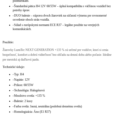
podmienkam.
Štandardná pätica H4 12V 60/55W – úplná kompatibilita s väčšinou vozidiel bez
•
potreby úprav.
DUO balenie – súprava dvoch žiaroviek na súčasnú výmenu pre rovnomerné
•
osvetlenie oboch strán vozidla.
Súlad s európskymi normami ECE R37 – legálne použitie na verejných
•
komunikáciách.
Použitie:
Žiarovky LumiTec NEXT GENERATION +135 % sú určené pre vodičov, ktorí si cenia
bezpečnosť, komfort a dobrú viditeľnosť bez ohľadu na dennú dobu alebo počasie. Ideálne
pre mestskú aj diaľkovú jazdu.
Technické údaje:
Typ: H4
•
Napätie: 12V
•
Príkon: 60/55W
•
Technológia: Halogénová
•
Množstvo svetla: +135 %
•
Balenie: 2 kusy
•
Farba svetla: Jasná, neutrálna (podobná dennému svetlu)
•
Homologizácia: Áno (E1 R37)
•