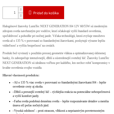
Pridať do košíka
Halogénové žiarovky LumiTec NEXT GENERATION H4 12V 60/55W sú moderným
zdrojom svetla navrhnutým pre vodičov, ktorí očakávajú vyšší štandard osvetlenia,
spoľahlivosť a pohodlie pri nočnej jazde. Vďaka technológii, ktorá zvyšuje množstvo
svetla až o 135 % v porovnaní so štandardnými žiarovkami, poskytujú výrazne lepšiu
viditeľnosť a vyššiu bezpečnosť na cestách.
Produkt bol vyvinutý s použitím presnej geometrie vlákna a optimalizovanej sklenenej
banky, čo zabezpečuje intenzívnejší, dlhší a sústredenejší svetelný lúč. Žiarovky LumiTec
NEXT GENERATION sú ideálnou voľbou pre každého, kto nechce robiť kompromisy v
kvalite osvetlenia svojho vozidla.
Hlavné vlastnosti produktu:
Až o 135 % viac svetla v porovnaní so štandardnými žiarovkami H4 – lepšie
•
osvetlenie cesty aj okolia.
Dlhší a presnejší svetelný lúč – rýchlejšia reakcia na potenciálne nebezpečenstvá
•
a vyšší komfort jazdy.
Farba svetla podobná dennému svetlu – lepšie rozpoznávanie detailov a menšia
•
únava očí počas nočných jázd.
Vysoká odolnosť – proti otrasom, vlhkosti a nepriaznivým poveternostným
•