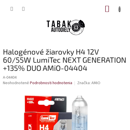
Prejsť
NÁKUP
na
obsah
KOŠÍK
Halogénové žiarovky H4 12V
60/55W LumiTec NEXT GENERATION
+135% DUO AMiO-04404
A-04404
Priemerné
Neohodnotené
Podrobnosti hodnotenia
Značka:
AMiO
hodnotenie
produktu
je
0,0
z
5
hviezdičiek.