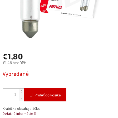
€1,80
€1,46 bez DPH
Jednotková
Vypredané
cena:
Pridať do košíka
Krabička obsahuje 10ks
Detailné informácie