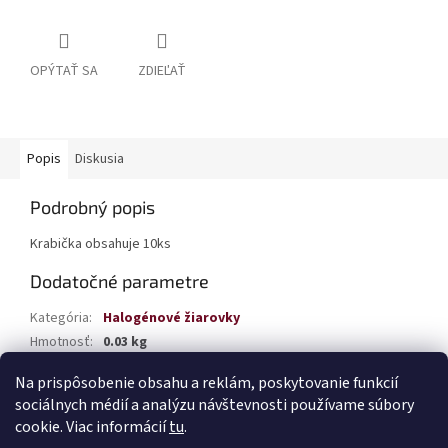
OPÝTAŤ SA
ZDIEĽAŤ
Popis
Diskusia
Podrobný popis
Krabička obsahuje 10ks
Dodatočné parametre
Kategória
:
Halogénové žiarovky
Hmotnosť
:
0.03 kg
EAN
:
5903293025543
Na prispôsobenie obsahu a reklám, poskytovanie funkcií
sociálnych médií a analýzu návštevnosti používame súbory
Z
cookie. Viac informácií
tu
.
á