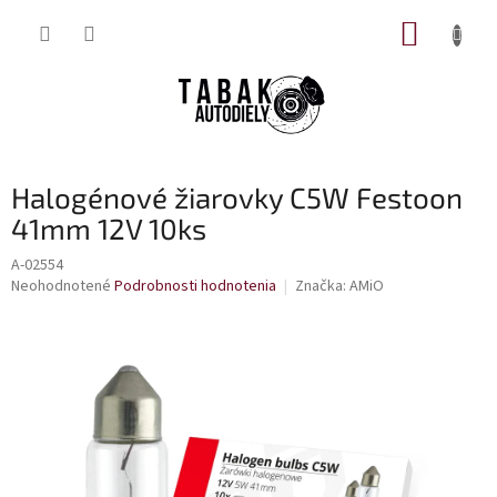
Prejsť
NÁKUP
na
obsah
KOŠÍK
Halogénové žiarovky C5W Festoon
41mm 12V 10ks
A-02554
Priemerné
Neohodnotené
Podrobnosti hodnotenia
Značka:
AMiO
hodnotenie
produktu
je
0,0
z
5
hviezdičiek.