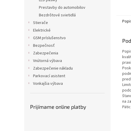
LED pásiky
Prestavby do automobilov
Bezdrôtové svietidlá
Popi
Stierače
Elektrické
GSM príslušenstvo
Pod
Bezpečnosť
Popi
Zabezpečenia
kval
Vnútorná výbava
prax
Posk
Zabezpečenie nákladu
podm
Parkovací asistent
pred
Vonkajšia výbava
Limit
podo
štand
na za
Prijímame online platby
Pätic