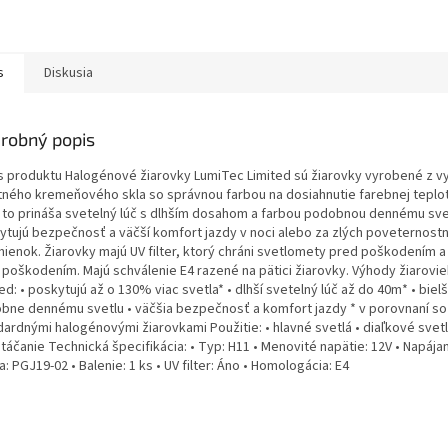
s
Diskusia
robný popis
s produktu Halogénové žiarovky LumiTec Limited sú žiarovky vyrobené z 
itného kremeňového skla so správnou farbou na dosiahnutie farebnej teplot
i to prináša svetelný lúč s dlhším dosahom a farbou podobnou dennému sve
ytujú bezpečnosť a väčší komfort jazdy v noci alebo za zlých poveternost
ienok. Žiarovky majú UV filter, ktorý chráni svetlomety pred poškodením 
 poškodením. Majú schválenie E4 razené na pätici žiarovky. Výhody žiarovi
ed: • poskytujú až o 130% viac svetla* • dlhší svetelný lúč až do 40m* • biel
bne dennému svetlu • väčšia bezpečnosť a komfort jazdy * v porovnaní so
ardnými halogénovými žiarovkami Použitie: • hlavné svetlá • diaľkové svetl
táčanie Technická špecifikácia: • Typ: H11 • Menovité napätie: 12V • Napájan
a: PGJ19-02 • Balenie: 1 ks • UV filter: Áno • Homologácia: E4