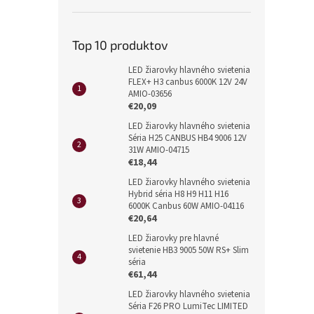
Top 10 produktov
LED žiarovky hlavného svietenia
FLEX+ H3 canbus 6000K 12V 24V
AMIO-03656
€20,09
LED žiarovky hlavného svietenia
Séria H25 CANBUS HB4 9006 12V
31W AMIO-04715
€18,44
LED žiarovky hlavného svietenia
Hybrid séria H8 H9 H11 H16
6000K Canbus 60W AMIO-04116
€20,64
LED žiarovky pre hlavné
svietenie HB3 9005 50W RS+ Slim
séria
€61,44
LED žiarovky hlavného svietenia
Séria F26 PRO LumiTec LIMITED