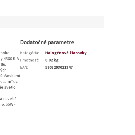
Dodatočné parametre
vysoko
Kategória
:
Halogénové žiarovky
y 4300 K. V
Hmotnosť
:
0.02 kg
tlu.
EAN
:
5903293021347
ných
a šošovkami
ek LumiTec
šie svetlo
á • svetlá
ie: 55W •