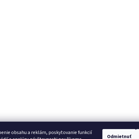
enie obsahu a reklám, poskytovanie funkcií
Odmietnuť