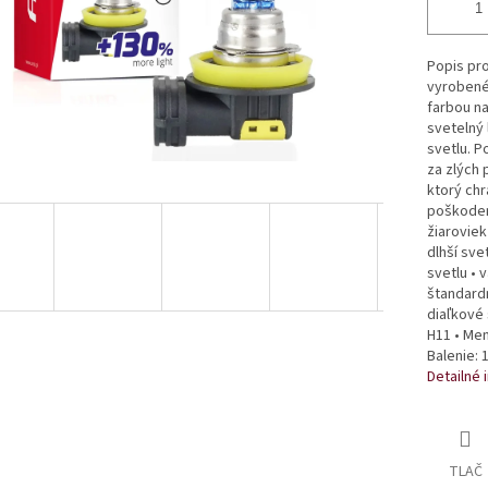
Popis pr
vyrobené
farbou na
svetelný
svetlu. P
za zlých 
ktorý ch
poškodení
žiaroviek
dlhší sve
svetlu • 
štandardn
diaľkové 
H11 • Men
Balenie: 1
Detailné 
TLAČ