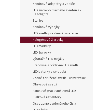
Xenónové adaptéry a vodiče
LED žiarovky hlavného svietenia -
Headlights
Štartre
Xenónové výbojky
LED svetlá pre denné svietenie
Halogénové žiarovky
LED markery
LED žiarovky
Výstražné LED majáky
Pracovné a prídavné LED svetlá
LED baterky a svietidlá
Zadné združené svetlá - univerzálne
Obrysové svetlá
Panelové pracovné svetá LED
Diaľkové reflektory
Osvetlenie evidenčného čísla