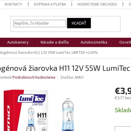
KONTAKTY
DOPRAVA A PLATBA
HODNOTENIE OBCHODU
O
HĽADAŤ
Autokamery
Náradie a dieľňa
Autokozmetika
Osvetl
alogénová žiarovka H11 12V 55W LumiTec LIMITED +130%
ogénová žiarovka H11 12V 55W LumiTe
né
notené
Podrobnosti hodnotenia
Značka:
AMiO
nie
€3,
u
€3,17 be
Jednotk
Skla
cena:
iek.