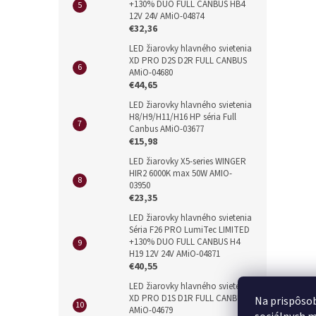
+130% DUO FULL CANBUS HB4
12V 24V AMiO-04874
€32,36
LED žiarovky hlavného svietenia
XD PRO D2S D2R FULL CANBUS
AMiO-04680
€44,65
LED žiarovky hlavného svietenia
H8/H9/H11/H16 HP séria Full
Canbus AMiO-03677
€15,98
LED žiarovky X5-series WINGER
HIR2 6000K max 50W AMIO-
03950
€23,35
LED žiarovky hlavného svietenia
Séria F26 PRO LumiTec LIMITED
+130% DUO FULL CANBUS H4
H19 12V 24V AMiO-04871
€40,55
LED žiarovky hlavného svietenia
XD PRO D1S D1R FULL CANBUS
Na prispôsob
AMiO-04679