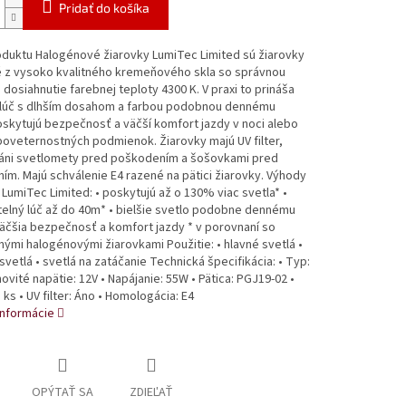
Pridať do košíka
oduktu Halogénové žiarovky LumiTec Limited sú žiarovky
 z vysoko kvalitného kremeňového skla so správnou
 dosiahnutie farebnej teploty 4300 K. V praxi to prináša
 lúč s dlhším dosahom a farbou podobnou dennému
oskytujú bezpečnosť a väčší komfort jazdy v noci alebo
poveternostných podmienok. Žiarovky majú UV filter,
ráni svetlomety pred poškodením a šošovkami pred
m. Majú schválenie E4 razené na pätici žiarovky. Výhody
 LumiTec Limited: • poskytujú až o 130% viac svetla* •
telný lúč až do 40m* • bielšie svetlo podobne dennému
väčšia bezpečnosť a komfort jazdy * v porovnaní so
ými halogénovými žiarovkami Použitie: • hlavné svetlá •
svetlá • svetlá na zatáčanie Technická špecifikácia: • Typ:
ovité napätie: 12V • Napájanie: 55W • Pätica: PGJ19-02 •
 ks • UV filter: Áno • Homologácia: E4
informácie
OPÝTAŤ SA
ZDIEĽAŤ