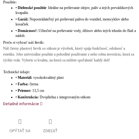
Použitie:
•
Dielenské použitie
: Ideálne na prelievanie olejov, palív a iných prevádzkových
kvapalín.
•
Garáž:
Nepostrádateľný pri prelievaní paliva do vozidiel, motocyklov alebo
kosačiek.
•
Domácnosť:
Užitočné na prelievanie vody, džúsov alebo iných tekutín do fliaš a
nádob.
Prečo si vybrať náš lievik:
Náš čierny plastový lievik so sitkom je výrobok, ktorý spája funkčnosť, odolnosť a
estetiku. Jeho univerzálne použitie a pohodlné používanie z neho robia investíciu, ktorá sa
rýchlo vráti. Vyberte si kvalitu, na ktorú sa môžete spoľahnúť každý deň!
Technické údaje:
•
Materiál:
vysokokvalitný plast
•
Farba:
čierna
•
Priemer:
13,5 cm
•
Konštrukcia:
Dvojdielna s integrovaným sitkom
Detailné informácie
OPÝTAŤ SA
ZDIEĽAŤ