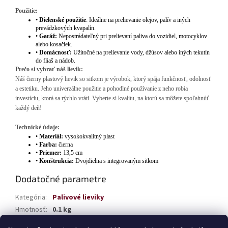
Použitie:
•
Dielenské použitie
: Ideálne na prelievanie olejov, palív a iných
prevádzkových kvapalín.
•
Garáž:
Nepostrádateľný pri prelievaní paliva do vozidiel, motocyklov
alebo kosačiek.
•
Domácnosť:
Užitočné na prelievanie vody, džúsov alebo iných tekutín
do fliaš a nádob.
Prečo si vybrať náš lievik:
Náš čierny plastový lievik so sitkom je výrobok, ktorý spája funkčnosť, odolnosť
a estetiku. Jeho univerzálne použitie a pohodlné používanie z neho robia
investíciu, ktorá sa rýchlo vráti. Vyberte si kvalitu, na ktorú sa môžete spoľahnúť
každý deň!
Technické údaje:
•
Materiál:
vysokokvalitný plast
•
Farba:
čierna
•
Priemer:
13,5 cm
•
Konštrukcia:
Dvojdielna s integrovaným sitkom
Dodatočné parametre
Kategória
:
Palivové lieviky
Hmotnosť
:
0.1 kg
EAN
:
5903293040362