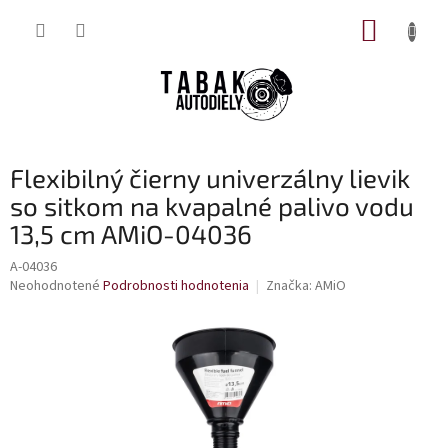
Prejsť
NÁKUP
na
obsah
KOŠÍK
Flexibilný čierny univerzálny lievik
so sitkom na kvapalné palivo vodu
13,5 cm AMiO-04036
A-04036
Priemerné
Neohodnotené
Podrobnosti hodnotenia
Značka:
AMiO
hodnotenie
produktu
je
0,0
z
5
hviezdičiek.