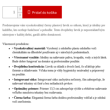
Pridať do košíka
Predstavujeme vám vysokokvalitný čierny plastový lievik so sitkom, ktorý je ideálny pre
každého, kto oceňuje funkčnosť a pohodlie. Tento dvojdielny lievik je nepostrádateľným
nástrojom v každej dielni, garáži alebo domácnosti.
Vlastnosti produktu:
•
Vysokokvalitný materiál:
Vyrobený z odolného plastu odolného voči
chemikáliám na dlhodobé používanie aj v náročných podmienkach.
•
Všestranné využitie:
Ideálny na nalievanie paliva, kvapalín, vody a iných látok.
Bude dobre fungovať na domáce aj profesionálne použitie.
•
Dvojdielna konštrukcia:
Lievik sa skladá z dvoch častí, čo uľahčuje jeho
čistenie a skladovanie. Vďaka tomu je vždy hygienicky nezávadný a pripravený
na použitie.
•
Integrované sitko:
Integrované sitko zachytáva nečistoty, čím zabezpečuje, že
nalievané tekutiny sú čisté a bez nežiaducich prvkov.
•
Optimálny priemer:
Priemer 13,5 cm zabezpečuje rýchle a efektívne nalievanie
veľkého množstva tekutiny bez rozlievania.
•
Čierna farba:
Elegantná čierna farba dodáva profesionálny vzhľad a je odolná
voči znečisteniu.