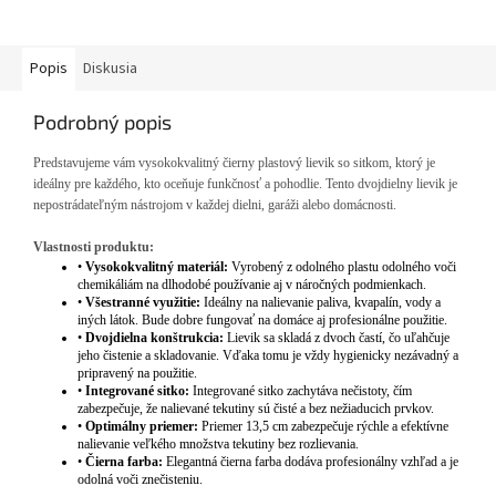
Popis
Diskusia
Podrobný popis
Predstavujeme vám vysokokvalitný čierny plastový lievik so sitkom, ktorý je
ideálny pre každého, kto oceňuje funkčnosť a pohodlie. Tento dvojdielny lievik je
nepostrádateľným nástrojom v každej dielni, garáži alebo domácnosti.
Vlastnosti produktu:
•
Vysokokvalitný materiál:
Vyrobený z odolného plastu odolného voči
chemikáliám na dlhodobé používanie aj v náročných podmienkach.
•
Všestranné využitie:
Ideálny na nalievanie paliva, kvapalín, vody a
iných látok. Bude dobre fungovať na domáce aj profesionálne použitie.
•
Dvojdielna konštrukcia:
Lievik sa skladá z dvoch častí, čo uľahčuje
jeho čistenie a skladovanie. Vďaka tomu je vždy hygienicky nezávadný a
pripravený na použitie.
•
Integrované sitko:
Integrované sitko zachytáva nečistoty, čím
zabezpečuje, že nalievané tekutiny sú čisté a bez nežiaducich prvkov.
•
Optimálny priemer:
Priemer 13,5 cm zabezpečuje rýchle a efektívne
nalievanie veľkého množstva tekutiny bez rozlievania.
•
Čierna farba:
Elegantná čierna farba dodáva profesionálny vzhľad a je
odolná voči znečisteniu.