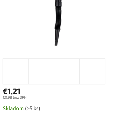
€1,21
€0,98 bez DPH
Jednotková
Skladom
(>5 ks)
cena: