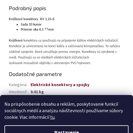
Podrobný popis
Krúžkové konektory RV 1,25-6
Sada 10 kusov
Priemer oka 6,5 ??mm
Krúžkové
konektory sa používajú na pripojenie káblov elektrických inštalácií.
Konektor je umiestnený na konci kábla a zalisovaný krimpovačkou. To vytvára
súdržné spojenie, ktoré umožňuje prenos energie. Konektory sú vyrobené z
medi. Používajú sa vo všetkých elektrických inštaláciách.
Izolované mosadzné objímky s utesneným PVC/nylonom.
Dodatočné parametre
Kategória
:
Elektrické konektory a spojky
Hmotnosť
:
0.01 kg
EAN
:
5903293030783
Na prispôsobenie obsahu a reklám, poskytovanie funkcií
sociálnych médií a analýzu návštevnosti používame súbory
Z
cookie. Viac informácií
tu
.
á
Vytvoril Shoptet
p
Nastavenie