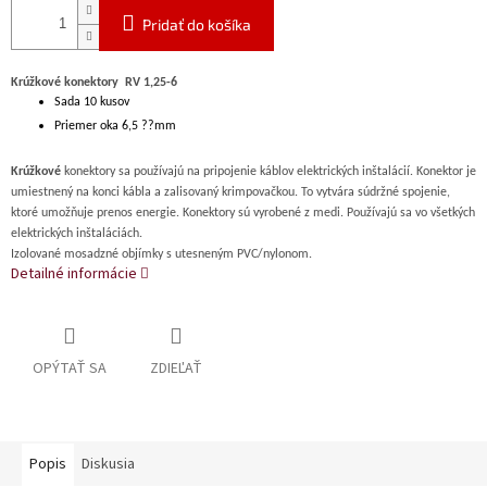
Pridať do košíka
Krúžkové konektory RV 1,25-6
Sada 10 kusov
Priemer oka 6,5 ??mm
Krúžkové
konektory sa používajú na pripojenie káblov elektrických inštalácií. Konektor je
umiestnený na konci kábla a zalisovaný krimpovačkou. To vytvára súdržné spojenie,
ktoré umožňuje prenos energie. Konektory sú vyrobené z medi. Používajú sa vo všetkých
elektrických inštaláciách.
Izolované mosadzné objímky s utesneným PVC/nylonom.
Detailné informácie
OPÝTAŤ SA
ZDIEĽAŤ
Popis
Diskusia