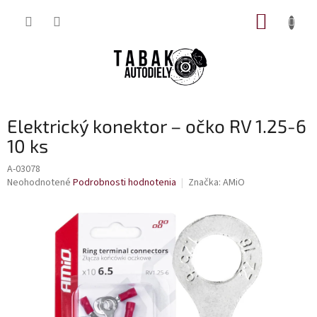
Prejsť
NÁKUP
na
obsah
KOŠÍK
Elektrický konektor – očko RV 1.25-6
10 ks
A-03078
Priemerné
Neohodnotené
Podrobnosti hodnotenia
Značka:
AMiO
hodnotenie
produktu
je
0,0
z
5
hviezdičiek.