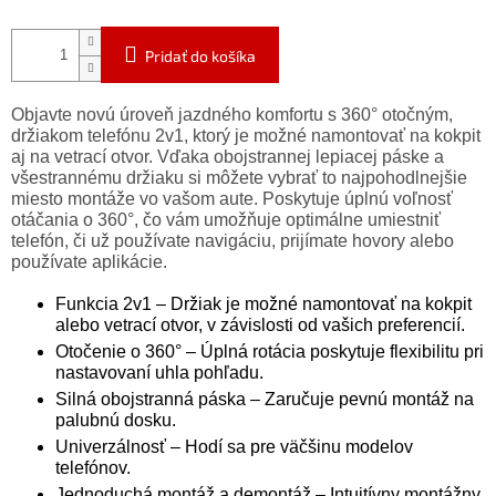
Pridať do košíka
Objavte novú úroveň jazdného komfortu s 360° otočným,
držiakom telefónu 2v1, ktorý je možné namontovať na kokpit
aj na vetrací otvor. Vďaka obojstrannej lepiacej páske a
všestrannému držiaku si môžete vybrať to najpohodlnejšie
miesto montáže vo vašom aute. Poskytuje úplnú voľnosť
otáčania o 360°, čo vám umožňuje optimálne umiestniť
telefón, či už používate navigáciu, prijímate hovory alebo
používate aplikácie.
Funkcia 2v1 – Držiak je možné namontovať na kokpit
alebo vetrací otvor, v závislosti od vašich preferencií.
Otočenie o 360° – Úplná rotácia poskytuje flexibilitu pri
nastavovaní uhla pohľadu.
Silná obojstranná páska – Zaručuje pevnú montáž na
palubnú dosku.
Univerzálnosť – Hodí sa pre väčšinu modelov
telefónov.
Jednoduchá montáž a demontáž – Intuitívny montážny