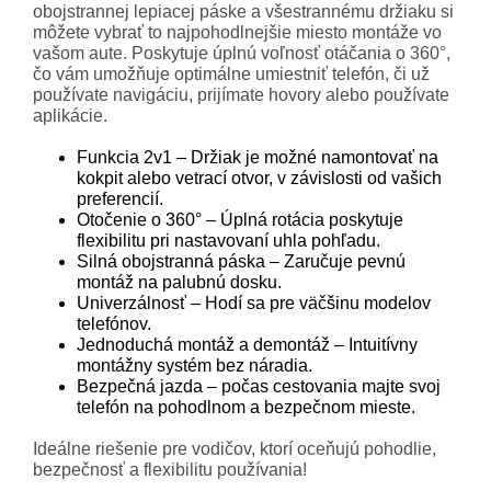
obojstrannej lepiacej páske a všestrannému držiaku si
môžete vybrať to najpohodlnejšie miesto montáže vo
vašom aute. Poskytuje úplnú voľnosť otáčania o 360°,
čo vám umožňuje optimálne umiestniť telefón, či už
používate navigáciu, prijímate hovory alebo používate
aplikácie.
Funkcia 2v1 – Držiak je možné namontovať na
kokpit alebo vetrací otvor, v závislosti od vašich
preferencií.
Otočenie o 360° – Úplná rotácia poskytuje
flexibilitu pri nastavovaní uhla pohľadu.
Silná obojstranná páska – Zaručuje pevnú
montáž na palubnú dosku.
Univerzálnosť – Hodí sa pre väčšinu modelov
telefónov.
Jednoduchá montáž a demontáž – Intuitívny
montážny systém bez náradia.
Bezpečná jazda – počas cestovania majte svoj
telefón na pohodlnom a bezpečnom mieste.
Ideálne riešenie pre vodičov, ktorí oceňujú pohodlie,
bezpečnosť a flexibilitu používania!