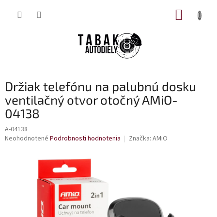
Prejsť
NÁKUP
na
obsah
KOŠÍK
Držiak telefónu na palubnú dosku
ventilačný otvor otočný AMiO-
04138
A-04138
Priemerné
Neohodnotené
Podrobnosti hodnotenia
Značka:
AMiO
hodnotenie
produktu
je
0,0
z
5
hviezdičiek.