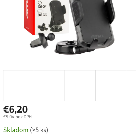
€6,20
€5,04 bez DPH
Jednotková
Skladom
(>5 ks)
cena: