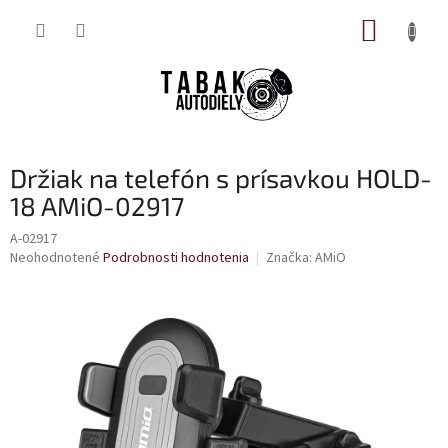
Prejsť
NÁKUP
na
obsah
KOŠÍK
Držiak na telefón s prísavkou HOLD-
18 AMiO-02917
A-02917
Priemerné
Neohodnotené
Podrobnosti hodnotenia
Značka:
AMiO
hodnotenie
produktu
je
0,0
z
5
hviezdičiek.