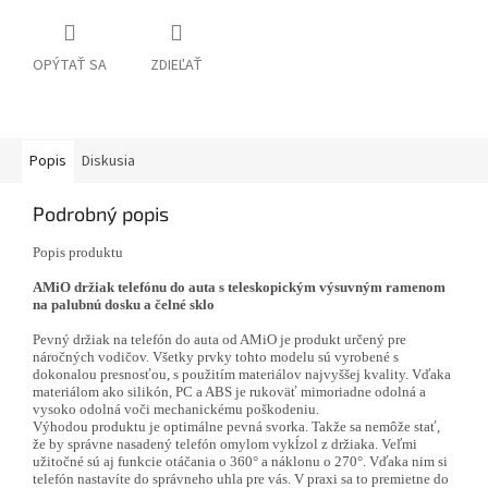
OPÝTAŤ SA
ZDIEĽAŤ
Popis
Diskusia
Podrobný popis
Popis produktu
AMiO držiak telefónu do auta s teleskopickým výsuvným ramenom
na palubnú dosku a čelné sklo
Pevný držiak na telefón do auta od AMiO je produkt určený pre
náročných vodičov. Všetky prvky tohto modelu sú vyrobené s
dokonalou presnosťou, s použitím materiálov najvyššej kvality. Vďaka
materiálom ako silikón, PC a ABS je rukoväť mimoriadne odolná a
vysoko odolná voči mechanickému poškodeniu.
Výhodou produktu je optimálne pevná svorka. Takže sa nemôže stať,
že by správne nasadený telefón omylom vykĺzol z držiaka. Veľmi
užitočné sú aj funkcie otáčania o 360° a náklonu o 270°. Vďaka nim si
telefón nastavíte do správneho uhla pre vás. V praxi sa to premietne do