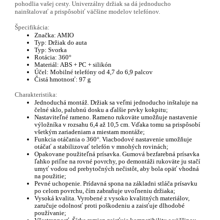
pohodlia vašej cesty. Univerzálny držiak sa dá jednoducho
nainštalovať a prispôsobiť väčšine modelov telefónov.
Špecifikácia:
Značka: AMIO
Typ: Držiak do auta
Typ: Svorka
Rotácia: 360°
Materiál: ABS + PC + silikón
Účel: Mobilné telefóny od 4,7 do 6,9 palcov
Čistá hmotnosť: 97 g
Charakteristika:
Jednoduchá montáž. Držiak sa veľmi jednoducho inštaluje na
čelné sklo, palubnú dosku a ďalšie prvky kokpitu;
Nastaviteľné rameno. Rameno rukoväte umožňuje nastavenie
výložníka v rozsahu 6,4 až 10,5 cm. Vďaka tomu sa prispôsobí
všetkým zariadeniam a miestam montáže;
Funkcia otáčania o 360°. Viacbodové nastavenie umožňuje
otáčať a stabilizovať telefón v mnohých rovinách;
Opakovane použiteľná prísavka. Gumová bezfarebná prísavka
ľahko priľne na rovné povrchy, po demontáži rukoväte ju stačí
umyť vodou od prebytočných nečistôt, aby bola opäť vhodná
na použitie;
Pevné uchopenie. Prídavná spona na základni stláča prísavku
po celom povrchu, čím zabraňuje uvoľneniu držiaka;
Vysoká kvalita. Vyrobené z vysoko kvalitných materiálov,
zaručuje odolnosť proti poškodeniu a zaisťuje dlhodobé
používanie;