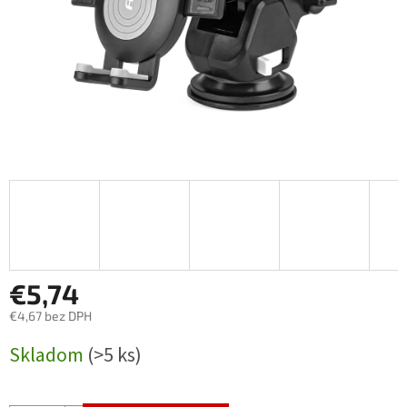
€5,74
€4,67 bez DPH
Jednotková
Skladom
(>5 ks)
cena: