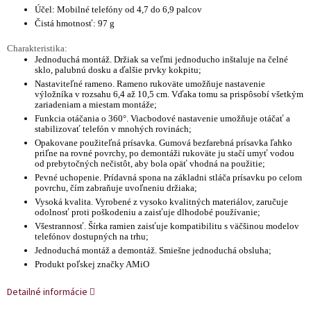
Účel: Mobilné telefóny od 4,7 do 6,9 palcov
Čistá hmotnosť: 97 g
Charakteristika:
Jednoduchá montáž. Držiak sa veľmi jednoducho inštaluje na čelné
sklo, palubnú dosku a ďalšie prvky kokpitu;
Nastaviteľné rameno. Rameno rukoväte umožňuje nastavenie
výložníka v rozsahu 6,4 až 10,5 cm. Vďaka tomu sa prispôsobí všetkým
zariadeniam a miestam montáže;
Funkcia otáčania o 360°. Viacbodové nastavenie umožňuje otáčať a
stabilizovať telefón v mnohých rovinách;
Opakovane použiteľná prísavka. Gumová bezfarebná prísavka ľahko
priľne na rovné povrchy, po demontáži rukoväte ju stačí umyť vodou
od prebytočných nečistôt, aby bola opäť vhodná na použitie;
Pevné uchopenie. Prídavná spona na základni stláča prísavku po celom
povrchu, čím zabraňuje uvoľneniu držiaka;
Vysoká kvalita. Vyrobené z vysoko kvalitných materiálov, zaručuje
odolnosť proti poškodeniu a zaisťuje dlhodobé používanie;
Všestrannosť. Šírka ramien zaisťuje kompatibilitu s väčšinou modelov
telefónov dostupných na trhu;
Jednoduchá montáž a demontáž. Smiešne jednoduchá obsluha;
Produkt poľskej značky AMiO
Detailné informácie