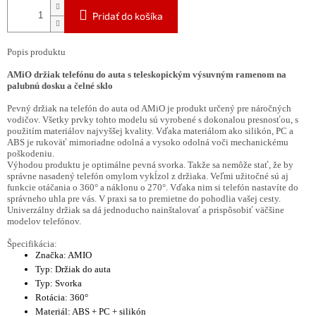
Pridať do košíka
Popis produktu
AMiO držiak telefónu do auta s teleskopickým výsuvným ramenom na
palubnú dosku a čelné sklo
Pevný držiak na telefón do auta od AMiO je produkt určený pre náročných
vodičov. Všetky prvky tohto modelu sú vyrobené s dokonalou presnosťou, s
použitím materiálov najvyššej kvality. Vďaka materiálom ako silikón, PC a
ABS je rukoväť mimoriadne odolná a vysoko odolná voči mechanickému
poškodeniu.
Výhodou produktu je optimálne pevná svorka. Takže sa nemôže stať, že by
správne nasadený telefón omylom vykĺzol z držiaka. Veľmi užitočné sú aj
funkcie otáčania o 360° a náklonu o 270°. Vďaka nim si telefón nastavíte do
správneho uhla pre vás. V praxi sa to premietne do pohodlia vašej cesty.
Univerzálny držiak sa dá jednoducho nainštalovať a prispôsobiť väčšine
modelov telefónov.
Špecifikácia:
Značka: AMIO
Typ: Držiak do auta
Typ: Svorka
Rotácia: 360°
Materiál: ABS + PC + silikón