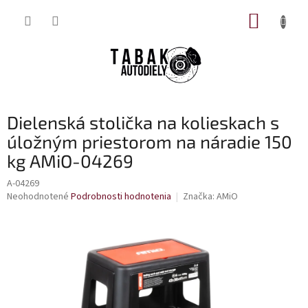
Prejsť
NÁKUP
na
obsah
KOŠÍK
Dielenská stolička na kolieskach s
úložným priestorom na náradie 150
kg AMiO-04269
A-04269
Priemerné
Neohodnotené
Podrobnosti hodnotenia
Značka:
AMiO
hodnotenie
produktu
je
0,0
z
5
hviezdičiek.