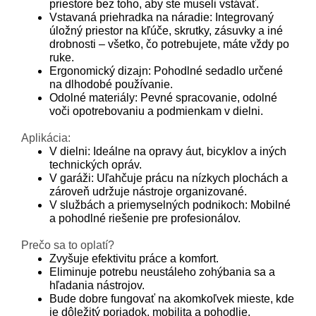
priestore bez toho, aby ste museli vstávať.
Vstavaná priehradka na náradie: Integrovaný
úložný priestor na kľúče, skrutky, zásuvky a iné
drobnosti – všetko, čo potrebujete, máte vždy po
ruke.
Ergonomický dizajn: Pohodlné sedadlo určené
na dlhodobé používanie.
Odolné materiály: Pevné spracovanie, odolné
voči opotrebovaniu a podmienkam v dielni.
Aplikácia:
V dielni: Ideálne na opravy áut, bicyklov a iných
technických opráv.
V garáži: Uľahčuje prácu na nízkych plochách a
zároveň udržuje nástroje organizované.
V službách a priemyselných podnikoch: Mobilné
a pohodlné riešenie pre profesionálov.
Prečo sa to oplatí?
Zvyšuje efektivitu práce a komfort.
Eliminuje potrebu neustáleho zohýbania sa a
hľadania nástrojov.
Bude dobre fungovať na akomkoľvek mieste, kde
je dôležitý poriadok, mobilita a pohodlie.