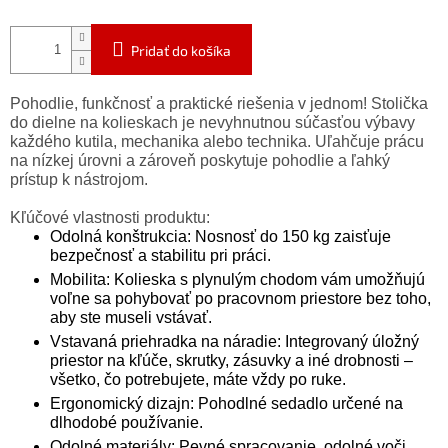
Pridať do košíka
Pohodlie, funkčnosť a praktické riešenia v jednom! Stolička
do dielne na kolieskach je nevyhnutnou súčasťou výbavy
každého kutila, mechanika alebo technika. Uľahčuje prácu
na nízkej úrovni a zároveň poskytuje pohodlie a ľahký
prístup k nástrojom.
Kľúčové vlastnosti produktu:
Odolná konštrukcia: Nosnosť do 150 kg zaisťuje
bezpečnosť a stabilitu pri práci.
Mobilita: Kolieska s plynulým chodom vám umožňujú
voľne sa pohybovať po pracovnom priestore bez toho,
aby ste museli vstávať.
Vstavaná priehradka na náradie: Integrovaný úložný
priestor na kľúče, skrutky, zásuvky a iné drobnosti –
všetko, čo potrebujete, máte vždy po ruke.
Ergonomický dizajn: Pohodlné sedadlo určené na
dlhodobé používanie.
Odolné materiály: Pevné spracovanie, odolné voči