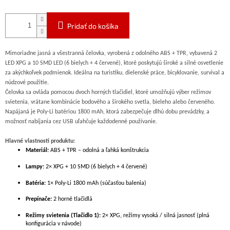
Pridať do košíka
Mimoriadne jasná a všestranná čelovka, vyrobená z odolného ABS + TPR, vybavená 2
LED XPG a 10 SMD LED (6 bielych + 4 červené), ktoré poskytujú široké a silné osvetlenie
za akýchkoľvek podmienok. Ideálna na turistiku, dielenské práce, bicyklovanie, survival a
núdzové použitie.
Čelovka sa ovláda pomocou dvoch horných tlačidiel, ktoré umožňujú výber režimov
svietenia, vrátane kombinácie bodového a širokého svetla, bieleho alebo červeného.
Napájaná je Poly-Li batériou 1800 mAh, ktorá zabezpečuje dlhú dobu prevádzky, a
možnosť nabíjania cez USB uľahčuje každodenné používanie.
Hlavné vlastnosti produktu:
Materiál:
ABS + TPR – odolná a ľahká konštrukcia
Lampy:
2× XPG + 10 SMD (6 bielych + 4 červené)
Batéria:
1× Poly-Li 1800 mAh (súčasťou balenia)
Prepínače:
2 horné tlačidlá
Režimy svietenia (Tlačidlo 1):
2× XPG, režimy vysoká / silná jasnosť (plná
konfigurácia v návode)