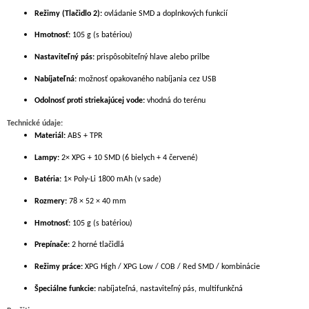
Režimy (Tlačidlo 2):
ovládanie SMD a doplnkových funkcií
Hmotnosť:
105 g (s batériou)
Nastaviteľný pás:
prispôsobiteľný hlave alebo prilbe
Nabíjateľná:
možnosť opakovaného nabíjania cez USB
Odolnosť proti striekajúcej vode:
vhodná do terénu
Technické údaje:
Materiál:
ABS + TPR
Lampy:
2× XPG + 10 SMD (6 bielych + 4 červené)
Batéria:
1× Poly-Li 1800 mAh (v sade)
Rozmery:
78 × 52 × 40 mm
Hmotnosť:
105 g (s batériou)
Prepínače:
2 horné tlačidlá
Režimy práce:
XPG High / XPG Low / COB / Red SMD / kombinácie
Špeciálne funkcie:
nabíjateľná, nastaviteľný pás, multifunkčná