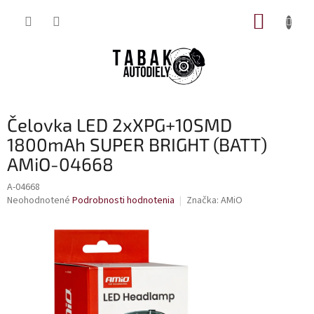
Prejsť
NÁKUP
na
obsah
KOŠÍK
Čelovka LED 2xXPG+10SMD
1800mAh SUPER BRIGHT (BATT)
AMiO-04668
A-04668
Priemerné
Neohodnotené
Podrobnosti hodnotenia
Značka:
AMiO
hodnotenie
produktu
je
0,0
z
5
hviezdičiek.