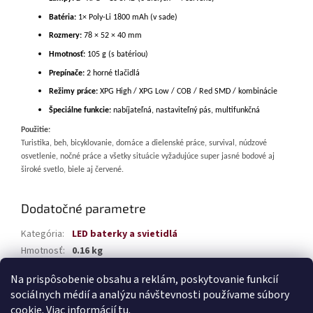
Batéria:
1× Poly-Li 1800 mAh (v sade)
Rozmery:
78 × 52 × 40 mm
Hmotnosť:
105 g (s batériou)
Prepínače:
2 horné tlačidlá
Režimy práce:
XPG High / XPG Low / COB / Red SMD / kombinácie
Špeciálne funkcie:
nabíjateľná, nastaviteľný pás, multifunkčná
Použitie:
Turistika, beh, bicyklovanie, domáce a dielenské práce, survival, núdzové
osvetlenie, nočné práce a všetky situácie vyžadujúce super jasné bodové aj
široké svetlo, biele aj červené.
Dodatočné parametre
Kategória
:
LED baterky a svietidlá
Hmotnosť
:
0.16 kg
EAN
:
5903293046685
Na prispôsobenie obsahu a reklám, poskytovanie funkcií
sociálnych médií a analýzu návštevnosti používame súbory
Z
cookie. Viac informácií
tu
.