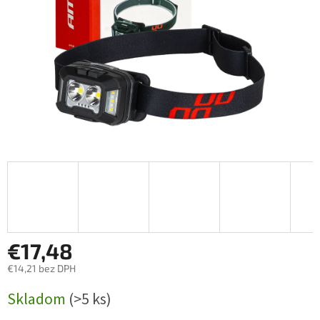
€17,48
€14,21 bez DPH
Jednotková
Skladom
(>5 ks)
cena: