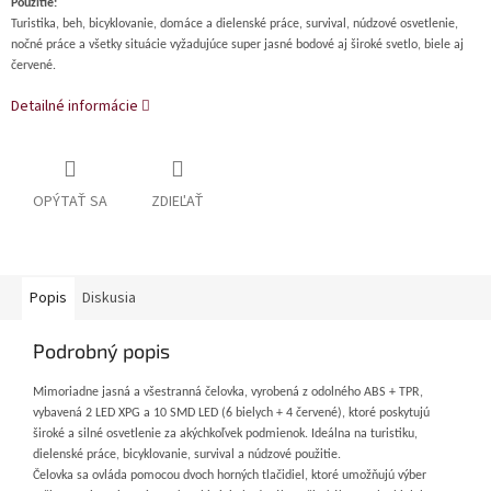
Použitie:
Turistika, beh, bicyklovanie, domáce a dielenské práce, survival, núdzové osvetlenie,
nočné práce a všetky situácie vyžadujúce super jasné bodové aj široké svetlo, biele aj
červené.
Detailné informácie
OPÝTAŤ SA
ZDIEĽAŤ
Popis
Diskusia
Podrobný popis
Mimoriadne jasná a všestranná čelovka, vyrobená z odolného ABS + TPR,
vybavená 2 LED XPG a 10 SMD LED (6 bielych + 4 červené), ktoré poskytujú
široké a silné osvetlenie za akýchkoľvek podmienok. Ideálna na turistiku,
dielenské práce, bicyklovanie, survival a núdzové použitie.
Čelovka sa ovláda pomocou dvoch horných tlačidiel, ktoré umožňujú výber