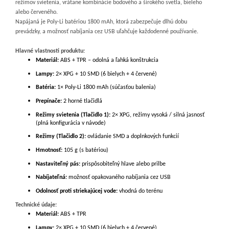
režimov svietenia, vrátane kombinácie bodového a širokého svetla, bieleho
alebo červeného.
Napájaná je Poly-Li batériou 1800 mAh, ktorá zabezpečuje dlhú dobu
prevádzky, a možnosť nabíjania cez USB uľahčuje každodenné používanie.
Hlavné vlastnosti produktu:
Materiál:
ABS + TPR – odolná a ľahká konštrukcia
Lampy:
2× XPG + 10 SMD (6 bielych + 4 červené)
Batéria:
1× Poly-Li 1800 mAh (súčasťou balenia)
Prepínače:
2 horné tlačidlá
Režimy svietenia (Tlačidlo 1):
2× XPG, režimy vysoká / silná jasnosť
(plná konfigurácia v návode)
Režimy (Tlačidlo 2):
ovládanie SMD a doplnkových funkcií
Hmotnosť:
105 g (s batériou)
Nastaviteľný pás:
prispôsobiteľný hlave alebo prilbe
Nabíjateľná:
možnosť opakovaného nabíjania cez USB
Odolnosť proti striekajúcej vode:
vhodná do terénu
Technické údaje:
Materiál:
ABS + TPR
Lampy:
2× XPG + 10 SMD (6 bielych + 4 červené)