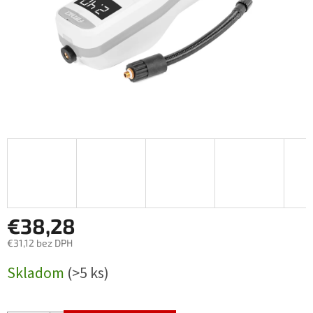
€38,28
€31,12 bez DPH
Jednotková
Skladom
(>5 ks)
cena: