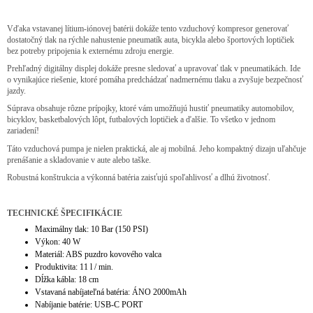
Vďaka vstavanej lítium-iónovej batérii dokáže tento vzduchový kompresor generovať
dostatočný tlak na rýchle nahustenie pneumatík auta, bicykla alebo športových loptičiek
bez potreby pripojenia k externému zdroju energie.
Prehľadný digitálny displej dokáže presne sledovať a upravovať tlak v pneumatikách. Ide
o vynikajúce riešenie, ktoré pomáha predchádzať nadmernému tlaku a zvyšuje bezpečnosť
jazdy.
Súprava obsahuje rôzne prípojky, ktoré vám umožňujú hustiť pneumatiky automobilov,
bicyklov, basketbalových lôpt, futbalových loptičiek a ďalšie. To všetko v jednom
zariadení!
Táto vzduchová pumpa je nielen praktická, ale aj mobilná. Jeho kompaktný dizajn uľahčuje
prenášanie a skladovanie v aute alebo taške.
Robustná konštrukcia a výkonná batéria zaisťujú spoľahlivosť a dlhú životnosť.
TECHNICKÉ ŠPECIFIKÁCIE
Maximálny tlak: 10 Bar (150 PSI)
Výkon: 40 W
Materiál: ABS puzdro kovového valca
Produktivita: 11 l / min.
Dĺžka kábla: 18 cm
Vstavaná nabíjateľná batéria: ÁNO 2000mAh
Nabíjanie batérie: USB-C PORT