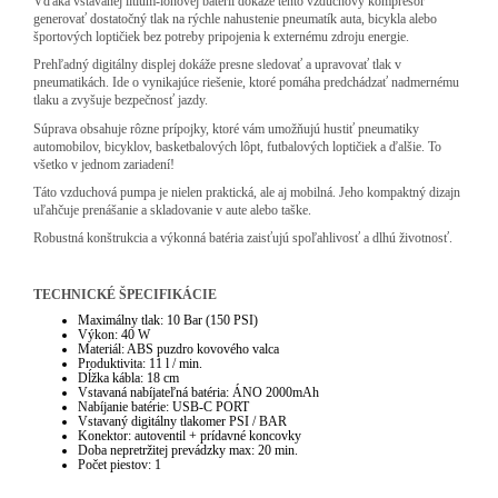
Vďaka vstavanej lítium-iónovej batérii dokáže tento vzduchový kompresor
generovať dostatočný tlak na rýchle nahustenie pneumatík auta, bicykla alebo
športových loptičiek bez potreby pripojenia k externému zdroju energie.
Prehľadný digitálny displej dokáže presne sledovať a upravovať tlak v
pneumatikách. Ide o vynikajúce riešenie, ktoré pomáha predchádzať nadmernému
tlaku a zvyšuje bezpečnosť jazdy.
Súprava obsahuje rôzne prípojky, ktoré vám umožňujú hustiť pneumatiky
automobilov, bicyklov, basketbalových lôpt, futbalových loptičiek a ďalšie. To
všetko v jednom zariadení!
Táto vzduchová pumpa je nielen praktická, ale aj mobilná. Jeho kompaktný dizajn
uľahčuje prenášanie a skladovanie v aute alebo taške.
Robustná konštrukcia a výkonná batéria zaisťujú spoľahlivosť a dlhú životnosť.
TECHNICKÉ ŠPECIFIKÁCIE
Maximálny tlak: 10 Bar (150 PSI)
Výkon: 40 W
Materiál: ABS puzdro kovového valca
Produktivita: 11 l / min.
Dĺžka kábla: 18 cm
Vstavaná nabíjateľná batéria: ÁNO 2000mAh
Nabíjanie batérie: USB-C PORT
Vstavaný digitálny tlakomer PSI / BAR
Konektor: autoventil + prídavné koncovky
Doba nepretržitej prevádzky max: 20 min.
Počet piestov: 1