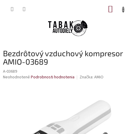
Prejsť
NÁKUP
na
obsah
KOŠÍK
Bezdrôtový vzduchový kompresor
AMIO-03689
A-03689
Priemerné
Neohodnotené
Podrobnosti hodnotenia
Značka:
AMiO
hodnotenie
produktu
je
0,0
z
5
hviezdičiek.