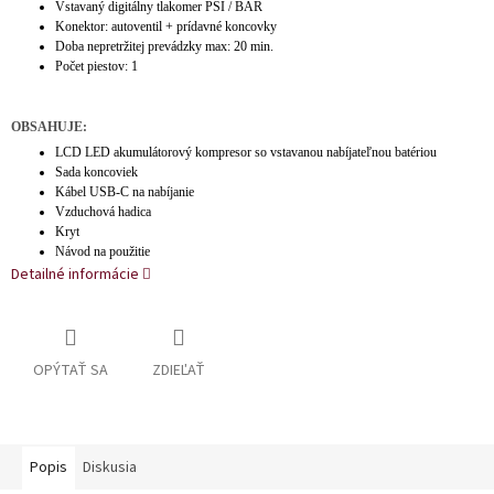
Vstavaný digitálny tlakomer PSI / BAR
Konektor: autoventil + prídavné koncovky
Doba nepretržitej prevádzky max: 20 min.
Počet piestov: 1
OBSAHUJE:
LCD LED akumulátorový kompresor so vstavanou nabíjateľnou batériou
Sada koncoviek
Kábel USB-C na nabíjanie
Vzduchová hadica
Kryt
Návod na použitie
Detailné informácie
OPÝTAŤ SA
ZDIEĽAŤ
Popis
Diskusia