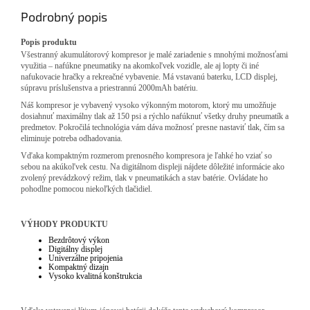
Podrobný popis
Popis produktu
Všestranný akumulátorový kompresor je malé zariadenie s mnohými možnosťami
využitia – nafúkne pneumatiky na akomkoľvek vozidle, ale aj lopty či iné
nafukovacie hračky a rekreačné vybavenie. Má vstavanú baterku, LCD displej,
súpravu príslušenstva a priestrannú 2000mAh batériu.
Náš kompresor je vybavený vysoko výkonným motorom, ktorý mu umožňuje
dosiahnuť maximálny tlak až 150 psi a rýchlo nafúknuť všetky druhy pneumatík a
predmetov. Pokročilá technológia vám dáva možnosť presne nastaviť tlak, čím sa
eliminuje potreba odhadovania.
Vďaka kompaktným rozmerom prenosného kompresora je ľahké ho vziať so
sebou na akúkoľvek cestu. Na digitálnom displeji nájdete dôležité informácie ako
zvolený prevádzkový režim, tlak v pneumatikách a stav batérie. Ovládate ho
pohodlne pomocou niekoľkých tlačidiel.
VÝHODY PRODUKTU
Bezdrôtový výkon
Digitálny displej
Univerzálne pripojenia
Kompaktný dizajn
Vysoko kvalitná konštrukcia