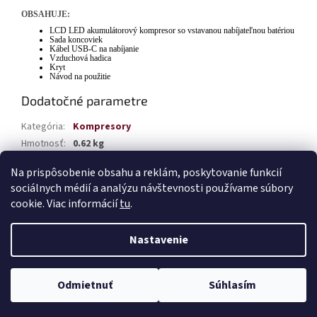
OBSAHUJE:
LCD LED akumulátorový kompresor so vstavanou nabíjateľnou batériou
Sada koncoviek
Kábel USB-C na nabíjanie
Vzduchová hadica
Kryt
Návod na použitie
Dodatočné parametre
Kategória
:
Kompresory
Hmotnosť
:
0.62 kg
EAN
:
5903293036891
Na prispôsobenie obsahu a reklám, poskytovanie funkcií
sociálnych médií a analýzu návštevnosti používame súbory
Z
cookie. Viac informácií
tu
.
á
Vytvoril Shoptet
p
Nastavenie
ä
t
Copyright 2026
TABAK Autodiely
. Všetky práva vyhradené.
Upraviť
i
Odmietnuť
Súhlasím
nastavenie cookies
e