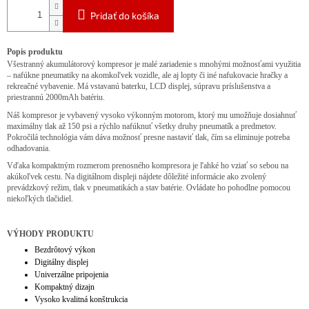
Pridať do košíka
Popis produktu
Všestranný akumulátorový kompresor je malé zariadenie s mnohými možnosťami využitia
– nafúkne pneumatiky na akomkoľvek vozidle, ale aj lopty či iné nafukovacie hračky a
rekreačné vybavenie. Má vstavanú baterku, LCD displej, súpravu príslušenstva a
priestrannú 2000mAh batériu.
Náš kompresor je vybavený vysoko výkonným motorom, ktorý mu umožňuje dosiahnuť
maximálny tlak až 150 psi a rýchlo nafúknuť všetky druhy pneumatík a predmetov.
Pokročilá technológia vám dáva možnosť presne nastaviť tlak, čím sa eliminuje potreba
odhadovania.
Vďaka kompaktným rozmerom prenosného kompresora je ľahké ho vziať so sebou na
akúkoľvek cestu. Na digitálnom displeji nájdete dôležité informácie ako zvolený
prevádzkový režim, tlak v pneumatikách a stav batérie. Ovládate ho pohodlne pomocou
niekoľkých tlačidiel.
VÝHODY PRODUKTU
Bezdrôtový výkon
Digitálny displej
Univerzálne pripojenia
Kompaktný dizajn
Vysoko kvalitná konštrukcia