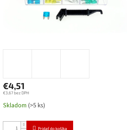
€4,51
€3,67 bez DPH
Jednotková
Skladom
(>5 ks)
cena:
Pridať do košíka