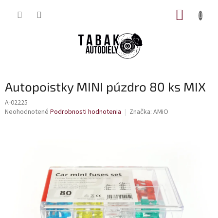
Prejsť
NÁKUP
na
obsah
KOŠÍK
Autopoistky MINI púzdro 80 ks MIX
A-02225
Priemerné
Neohodnotené
Podrobnosti hodnotenia
Značka:
AMiO
hodnotenie
produktu
je
0,0
z
5
hviezdičiek.