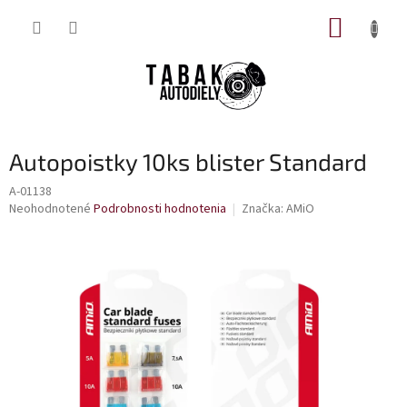
Prejsť
NÁKUP
na
obsah
KOŠÍK
Autopoistky 10ks blister Standard
A-01138
Priemerné
Neohodnotené
Podrobnosti hodnotenia
Značka:
AMiO
hodnotenie
produktu
je
0,0
z
5
hviezdičiek.