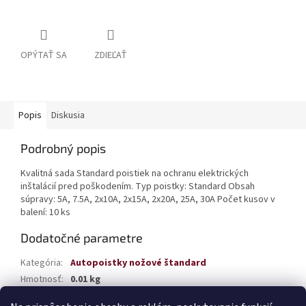
OPÝTAŤ SA
ZDIEĽAŤ
Popis
Diskusia
Podrobný popis
Kvalitná sada Standard poistiek na ochranu elektrických
inštalácií pred poškodením. Typ poistky: Standard Obsah
súpravy: 5A, 7.5A, 2x10A, 2x15A, 2x20A, 25A, 30A Počet kusov v
balení: 10 ks
Dodatočné parametre
Kategória
:
Autopoistky nožové štandard
Hmotnosť
:
0.01 kg
EAN
:
5903293011386