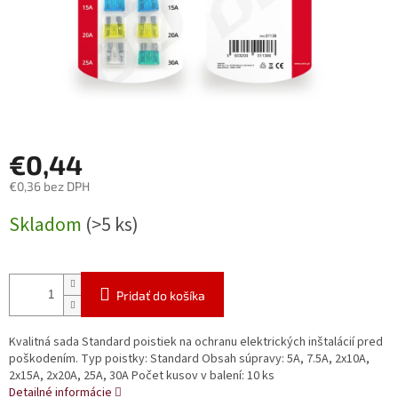
€0,44
€0,36 bez DPH
Jednotková
Skladom
(>5 ks)
cena:
Pridať do košíka
Kvalitná sada Standard poistiek na ochranu elektrických inštalácií pred
poškodením. Typ poistky: Standard Obsah súpravy: 5A, 7.5A, 2x10A,
2x15A, 2x20A, 25A, 30A Počet kusov v balení: 10 ks
Detailné informácie