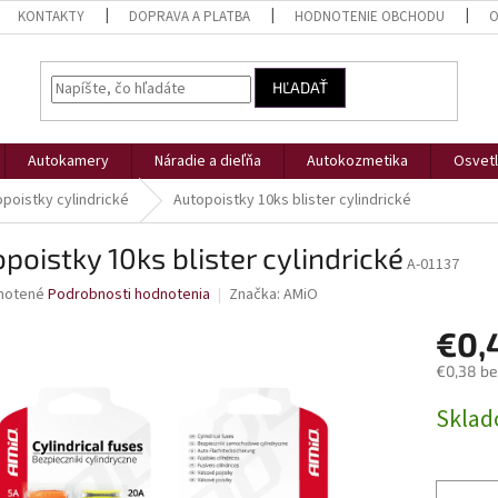
KONTAKTY
DOPRAVA A PLATBA
HODNOTENIE OBCHODU
O
HĽADAŤ
Autokamery
Náradie a dieľňa
Autokozmetika
Osvetl
poistky cylindrické
Autopoistky 10ks blister cylindrické
poistky 10ks blister cylindrické
A-01137
né
notené
Podrobnosti hodnotenia
Značka:
AMiO
nie
€0,
u
€0,38 b
Jednotk
Skla
cena:
iek.