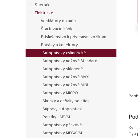
Stierače
Elektrické
Ventilátory do auta
Štartovacie káble
Príslušenstvo k prívesným vozíkom
Poistky a konektory
Autopoistky cylindrické
Autopoistky nožové štandard
Autopoistky sklenené
Autopoistky nožové MAXI
Autopoistky nožové MINI
Autopoistky MICRO
Popi
Skrinky a držiaky poistiek
Súpravy autopoistiek
Pod
Poistky JAPVAL
Autopoistky páskové
Kvali
Autopoistky MEGAVAL
Typ 