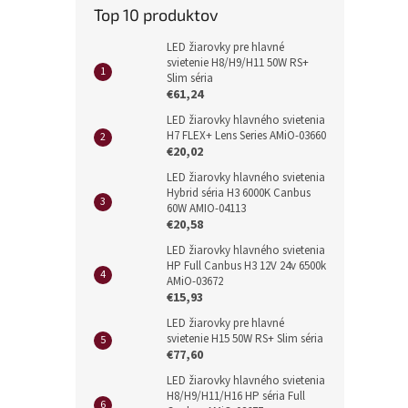
Top 10 produktov
LED žiarovky pre hlavné
svietenie H8/H9/H11 50W RS+
Slim séria
€61,24
LED žiarovky hlavného svietenia
H7 FLEX+ Lens Series AMiO-03660
€20,02
LED žiarovky hlavného svietenia
Hybrid séria H3 6000K Canbus
60W AMIO-04113
€20,58
LED žiarovky hlavného svietenia
HP Full Canbus H3 12V 24v 6500k
AMiO-03672
€15,93
LED žiarovky pre hlavné
svietenie H15 50W RS+ Slim séria
€77,60
LED žiarovky hlavného svietenia
H8/H9/H11/H16 HP séria Full