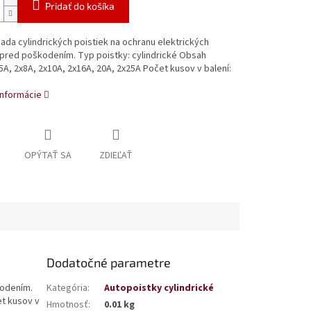
Pridať do košíka
sada cylindrických poistiek na ochranu elektrických
í pred poškodením. Typ poistky: cylindrické Obsah
5A, 2x8A, 2x10A, 2x16A, 20A, 2x25A Počet kusov v balení:
informácie
OPÝTAŤ SA
ZDIEĽAŤ
Dodatočné parametre
kodením.
Kategória
:
Autopoistky cylindrické
et kusov v
Hmotnosť
:
0.01 kg