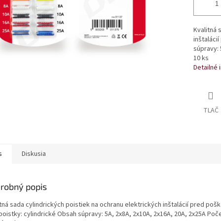
Kvalitná 
inštaláci
súpravy: 
10 ks
Detailné 
TLAČ
s
Diskusia
robný popis
tná sada cylindrických poistiek na ochranu elektrických inštalácií pred poš
poistky: cylindrické Obsah súpravy: 5A, 2x8A, 2x10A, 2x16A, 20A, 2x25A Poč