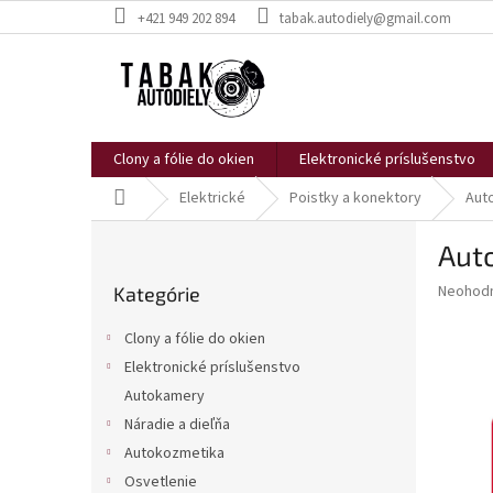
Prejsť
+421 949 202 894
tabak.autodiely@gmail.com
na
obsah
Clony a fólie do okien
Elektronické príslušenstvo
Domov
Elektrické
Poistky a konektory
Auto
B
Auto
o
Preskočiť
č
Priemer
Neohod
Kategórie
kategórie
n
hodnote
ý
produkt
Clony a fólie do okien
p
je
Elektronické príslušenstvo
0,0
a
z
Autokamery
n
5
e
Náradie a dieľňa
hviezdič
l
Autokozmetika
Osvetlenie