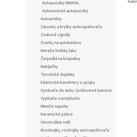
balen
Autopoistky MIDIVAL
Automatické autopoistky
Autoantény
Zásuvky a krytky autozapaľovača
Zvukové signály
Svorky na autobatériu
Merače hrúbky laku
Čerpadlá na kvapaliny
Nabíjačky
Turistické doplnky
Elektrické konektory a spojky
Vysávače do auta, rýchlovarné kanvice
Vypínače a prepínače
Meniče napätia
Keramické pätice
Univerzálne relé
Rozdvojky, roztrojky autozapaľovača