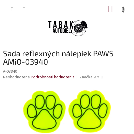
Prejsť
NÁKUP
na
obsah
KOŠÍK
Sada reflexných nálepiek PAWS
AMiO-03940
A-03940
Priemerné
Neohodnotené
Podrobnosti hodnotenia
Značka:
AMiO
hodnotenie
produktu
je
0,0
z
5
hviezdičiek.