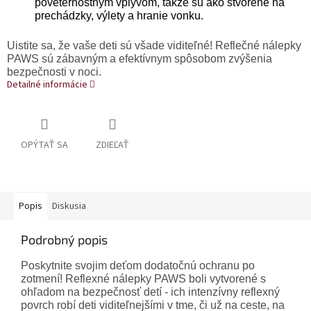
poveternostným vplyvom, takže sú ako stvorené na
prechádzky, výlety a hranie vonku.
Uistite sa, že vaše deti sú všade viditeľné! Reflečné nálepky
PAWS sú zábavným a efektívnym spôsobom zvýšenia
bezpečnosti v noci.
Detailné informácie
OPÝTAŤ SA
ZDIEĽAŤ
Popis
Diskusia
Podrobný popis
Poskytnite svojim deťom dodatočnú ochranu po
zotmení! Reflexné nálepky PAWS boli vytvorené s
ohľadom na bezpečnosť detí - ich intenzívny reflexný
povrch robí deti viditeľnejšími v tme, či už na ceste, na