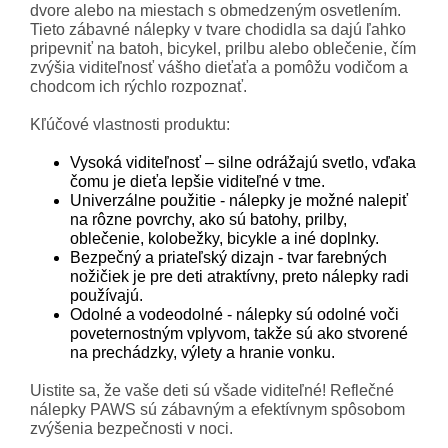
dvore alebo na miestach s obmedzeným osvetlením.
Tieto zábavné nálepky v tvare chodidla sa dajú ľahko
pripevniť na batoh, bicykel, prilbu alebo oblečenie, čím
zvýšia viditeľnosť vášho dieťaťa a pomôžu vodičom a
chodcom ich rýchlo rozpoznať.
Kľúčové vlastnosti produktu:
Vysoká viditeľnosť – silne odrážajú svetlo, vďaka
čomu je dieťa lepšie viditeľné v tme.
Univerzálne použitie - nálepky je možné nalepiť
na rôzne povrchy, ako sú batohy, prilby,
oblečenie, kolobežky, bicykle a iné doplnky.
Bezpečný a priateľský dizajn - tvar farebných
nožičiek je pre deti atraktívny, preto nálepky radi
používajú.
Odolné a vodeodolné - nálepky sú odolné voči
poveternostným vplyvom, takže sú ako stvorené
na prechádzky, výlety a hranie vonku.
Uistite sa, že vaše deti sú všade viditeľné! Reflečné
nálepky PAWS sú zábavným a efektívnym spôsobom
zvýšenia bezpečnosti v noci.