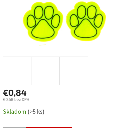
€0,84
€0,68 bez DPH
Jednotková
Skladom
(>5 ks)
cena: