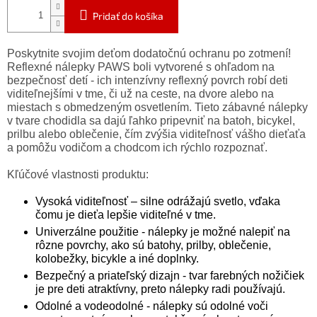
Pridať do košíka
Poskytnite svojim deťom dodatočnú ochranu po zotmení!
Reflexné nálepky PAWS boli vytvorené s ohľadom na
bezpečnosť detí - ich intenzívny reflexný povrch robí deti
viditeľnejšími v tme, či už na ceste, na dvore alebo na
miestach s obmedzeným osvetlením. Tieto zábavné nálepky
v tvare chodidla sa dajú ľahko pripevniť na batoh, bicykel,
prilbu alebo oblečenie, čím zvýšia viditeľnosť vášho dieťaťa
a pomôžu vodičom a chodcom ich rýchlo rozpoznať.
Kľúčové vlastnosti produktu:
Vysoká viditeľnosť – silne odrážajú svetlo, vďaka
čomu je dieťa lepšie viditeľné v tme.
Univerzálne použitie - nálepky je možné nalepiť na
rôzne povrchy, ako sú batohy, prilby, oblečenie,
kolobežky, bicykle a iné doplnky.
Bezpečný a priateľský dizajn - tvar farebných nožičiek
je pre deti atraktívny, preto nálepky radi používajú.
Odolné a vodeodolné - nálepky sú odolné voči